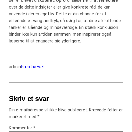
der er blevet diskuteret. Opfordr læserne til at reflektere
over de delte indsigter eller give konkrete råd, de kan
anvende i deres eget liv. Dette er din chance for at
efterlade et varigt indtryk, så sørg for, at dine afsluttende
tanker er slående og mindeværdige. En stærk konklusion
binder ikke kun artiklen sammen, men inspirerer også
læserne til at engagere sig yderligere.
admin
Fremhævet
Skriv et svar
Din e-mailadresse vil ikke blive publiceret.
Krævede felter er
markeret med
*
Kommentar
*